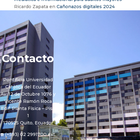
Ricardo Zapata
en
Cañonazos digitales 2024
Contacto
Pontificia Universidad
Católica del Ecuador
Av. 12 de Octubre 1076 y
Vicente Ramón Roca
Edif. Planta Física – Piso
1
170525 Quito, Ecuador
☎️ (+593) 02 2991700 ext.