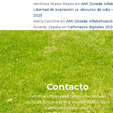
Verónica Yépez-Reyes
en
AMI Dorada: Alfab
Libertad de expresión vs. discurso de odio 
2025
Maria Carolina
en
AMI Dorada: Alfabetizació
Ricardo Zapata
en
Cañonazos digitales 202
Contacto
Pontificia Universidad Católica del Ecuador
Av. 12 de Octubre 1076 y Vicente Ramón Roca
Edif. Planta Física – Piso 1