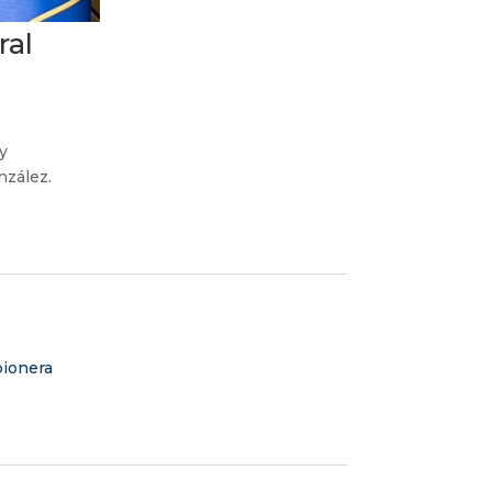
ral
y
nzález.
 pionera