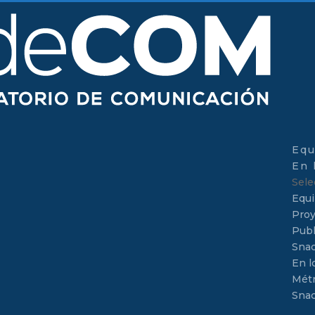
Equ
En 
Sele
Equ
Proy
Publ
Sna
En l
Métr
Sna