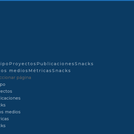
ipo
Proyectos
Publicaciones
Snacks
los medios
Métricas
Snacks
ccionar página
ipo
ectos
icaciones
cks
os medios
icas
cks