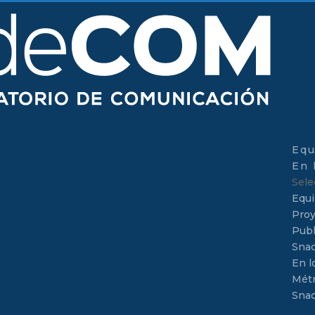
Equ
En 
Sele
Equ
Proy
Publ
Sna
En l
Métr
Sna