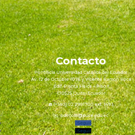
Contacto
Pontificia Universidad Católica del Ecuador
Av. 12 de Octubre 1076 y Vicente Ramón Roca
Edif. Planta Física – Piso 1
170525 Quito, Ecuador
☎️ (+593) 02 2991700 ext. 1493
✉️
odecom@puce.edu.ec
Seguir
Seguir