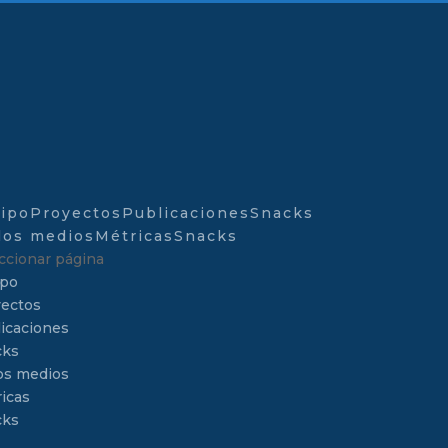
ipo
Proyectos
Publicaciones
Snacks
los medios
Métricas
Snacks
ccionar página
ipo
ectos
icaciones
cks
os medios
icas
cks