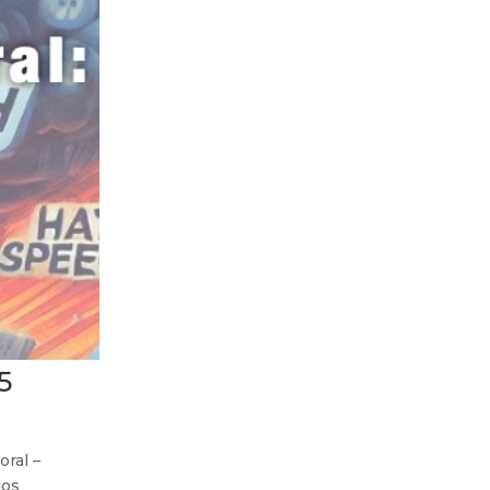
5
ral –
los