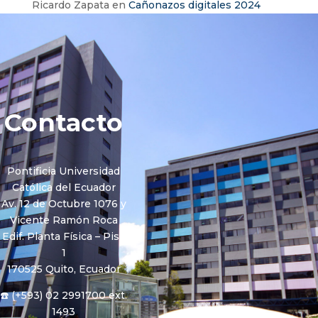
Ricardo Zapata
en
Cañonazos digitales 2024
Contacto
Pontificia Universidad
Católica del Ecuador
Av. 12 de Octubre 1076 y
Vicente Ramón Roca
Edif. Planta Física – Piso
1
170525 Quito, Ecuador
☎️ (+593) 02 2991700 ext.
1493