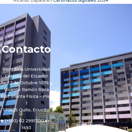
Ricardo Zapata
en
Cañonazos digitales 2024
Contacto
Pontificia Universidad
Católica del Ecuador
Av. 12 de Octubre 1076 y
Vicente Ramón Roca
Edif. Planta Física – Piso
1
170525 Quito, Ecuador
☎️ (+593) 02 2991700 ext.
1493