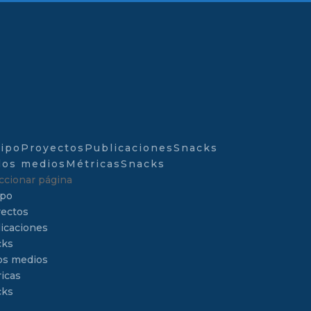
ipo
Proyectos
Publicaciones
Snacks
los medios
Métricas
Snacks
ccionar página
ipo
ectos
icaciones
cks
os medios
icas
cks