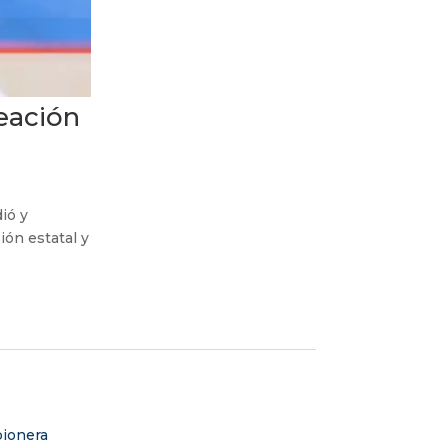
eación
ió y
ión estatal y
 pionera