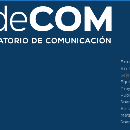
Equ
En 
Sele
Equ
Proy
Publ
Sna
En l
Métr
Sna