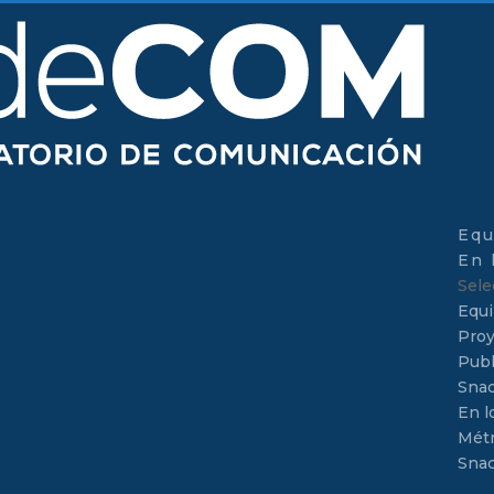
Equ
En 
Sele
Equ
Proy
Publ
Sna
En l
Métr
Sna