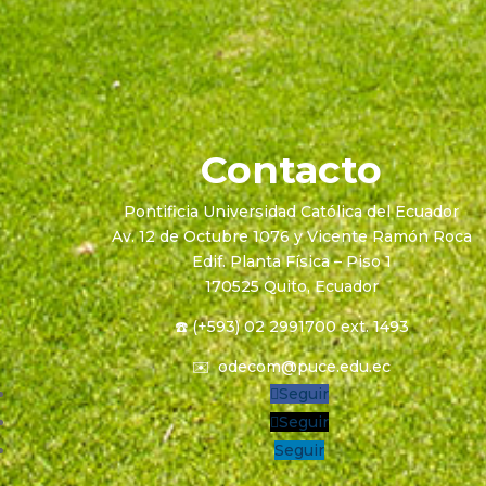
Contacto
Pontificia Universidad Católica del Ecuador
Av. 12 de Octubre 1076 y Vicente Ramón Roca
Edif. Planta Física – Piso 1
170525 Quito, Ecuador
☎️ (+593) 02 2991700 ext. 1493
✉️
odecom@puce.edu.ec
Seguir
Seguir
Seguir