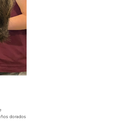
a
e
 años dorados