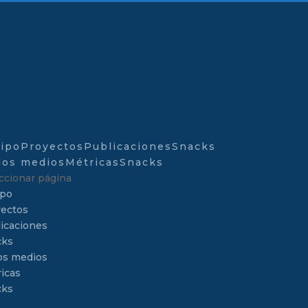
ipo
Proyectos
Publicaciones
Snacks
los medios
Métricas
Snacks
ccionar página
ipo
ectos
icaciones
cks
os medios
icas
cks