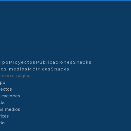
ipo
Proyectos
Publicaciones
Snacks
los medios
Métricas
Snacks
ccionar página
ipo
ectos
icaciones
cks
os medios
icas
cks