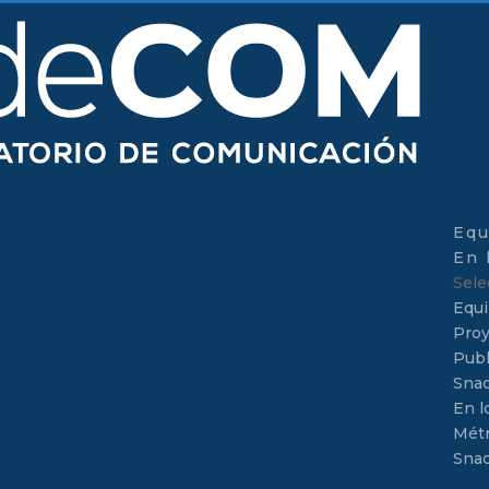
Equ
En 
Sele
Equ
Proy
Publ
Sna
En l
Métr
Sna