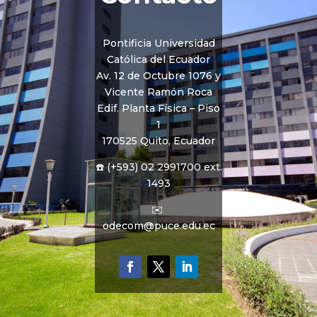
Pontificia Universidad
Católica del Ecuador
Av. 12 de Octubre 1076 y
Vicente Ramón Roca
Edif. Planta Física – Piso
1
170525 Quito, Ecuador
☎️ (+593) 02 2991700 ext.
1493
✉️
odecom@puce.edu.ec