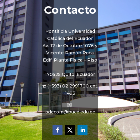
Contacto
Pontificia Universidad
Católica del Ecuador
Av. 12 de Octubre 1076 y
Vicente Ramón Roca
Edif. Planta Física – Piso
1
170525 Quito, Ecuador
☎️ (+593) 02 2991700 ext.
1493
✉️
odecom@puce.edu.ec