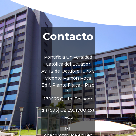
Contacto
Pontificia Universidad
Católica del Ecuador
Av. 12 de Octubre 1076 y
Vicente Ramón Roca
Edif. Planta Física – Piso
1
170525 Quito, Ecuador
☎️ (+593) 02 2991700 ext.
1493
✉️
odecom@puce.edu.ec