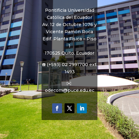
Pontificia Universidad
Católica del Ecuador
Av. 12 de Octubre 1076 y
Vicente Ramón Roca
Edif. Planta Física – Piso
1
170525 Quito, Ecuador
☎️ (+593) 02 2991700 ext.
1493
✉️
odecom@puce.edu.ec