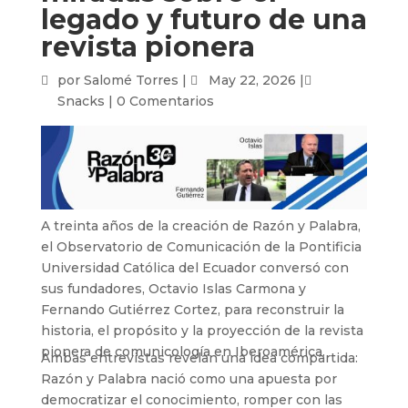
legado y futuro de una
revista pionera
por
Salomé Torres
|
May 22, 2026
|
Snacks
|
0 Comentarios
A treinta años de la creación de Razón y Palabra,
el Observatorio de Comunicación de la Pontificia
Universidad Católica del Ecuador conversó con
sus fundadores, Octavio Islas
Carmona
y
Fernando Gutiérrez Cortez, para reconstruir la
historia, el propósito y la proyección de la revista
pionera de comunicología en Iberoamérica.
Ambas entrevistas revelan una idea compartida:
Razón y Palabra nació como una apuesta por
democratizar el conocimiento, romper con las