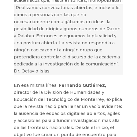
académicos que, hasta entonces, monopolizaban
la publicación científica en comunicación:
“Realizamos convocatorias abiertas, e incluso le
dimos a personas con las que no
necesariamente comulgábamos en ideas
,
la
posibilidad de dirigir algunos números de Razón
y Palabra. Entonces aseguramos la pluralidad y
una postura abierta. La revista no respondía a
ningún cacicazgo ni a ningún grupo que
pretendiera controlar el discurso de la academia
dedicada a la investigación de la comunicación”.
Dr. Octavio Islas
En esa misma línea,
Fernando Gutiérrez,
director de la División de Humanidades y
Educación del Tecnológico de Monterrey, explica
que la revista nació para llenar un vacío evidente:
la ausencia de espacios digitales abiertos, ágiles
y accesibles para difundir investigación más allá
de las fronteras nacionales. Desde el inicio, el
objetivo fue crear un punto de encuentro para