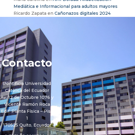
Mediática e Informacional para adultos mayores
Ricardo Zapata
en
Cañonazos digitales 2024
Contacto
Pontificia Universidad
Católica del Ecuador
Av. 12 de Octubre 1076 y
Vicente Ramón Roca
Edif. Planta Física – Piso
1
170525 Quito, Ecuador