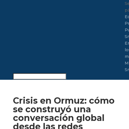
S
p
E
P
P
S
E
lo
m
M
S
Crisis en Ormuz: cómo
se construyó una
conversación global
desde las redes