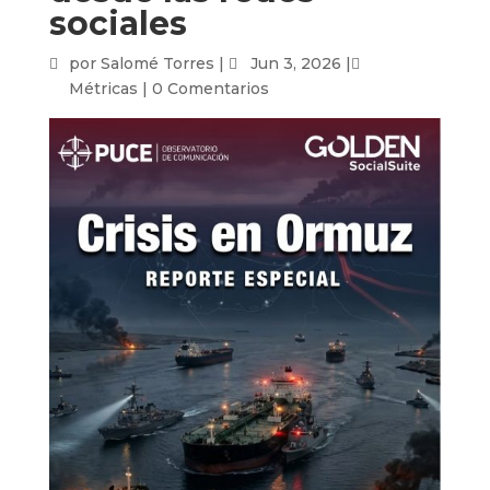
sociales
por
Salomé Torres
|
Jun 3, 2026
|
Métricas
|
0 Comentarios