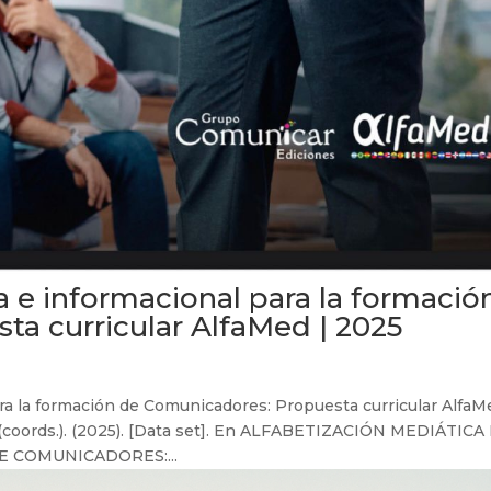
a e informacional para la formació
a curricular AlfaMed | 2025
ara la formación de Comunicadores: Propuesta curricular AlfaM
(coords.). (2025). [Data set]. En ALFABETIZACIÓN MEDIÁTICA
 COMUNICADORES:...