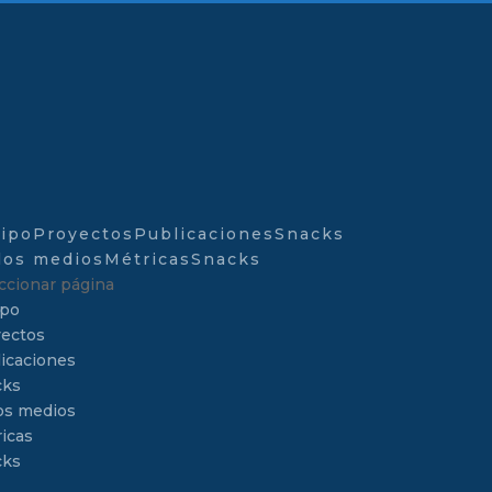
ipo
Proyectos
Publicaciones
Snacks
los medios
Métricas
Snacks
ccionar página
ipo
ectos
icaciones
cks
os medios
icas
cks