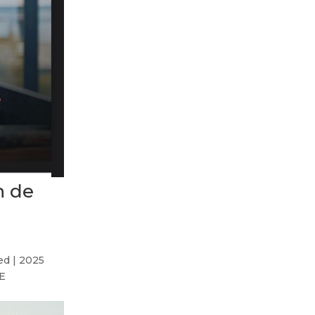
n de
ed | 2025
 E