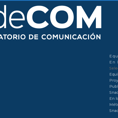
Equ
En 
Sele
Equ
Proy
Publ
Sna
En l
Métr
Sna