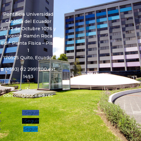
Pontificia Universidad
Católica del Ecuador
Av. 12 de Octubre 1076 y
Vicente Ramón Roca
Edif. Planta Física – Piso
1
170525 Quito, Ecuador
☎️ (+593) 02 2991700 ext.
1493
✉️
odecom@puce.edu.ec
Seguir
Seguir
Seguir