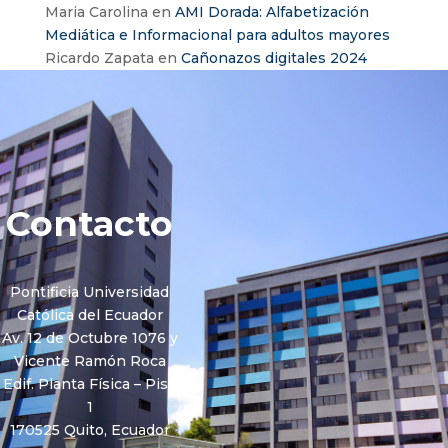
Maria Carolina
en
AMI Dorada: Alfabetización
Mediática e Informacional para adultos mayores
Ricardo Zapata
en
Cañonazos digitales 2024
Contacto
Pontificia Universidad
Católica del Ecuador
Av. 12 de Octubre 1076 y
Vicente Ramón Roca
Edif. Planta Física – Piso
1
170525 Quito, Ecuador